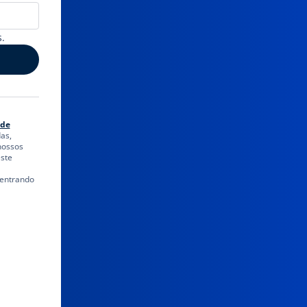
.
 de
as,
nossos
ste
 entrando