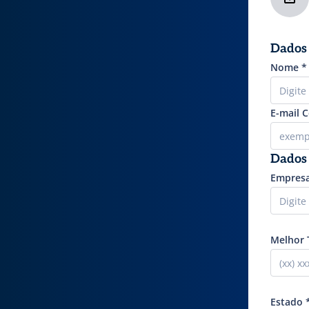
Dados 
Nome
*
E-mail 
Dados 
Empres
Melhor 
Estado