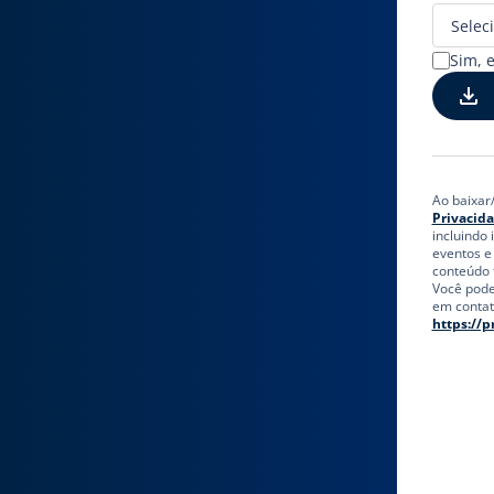
Sim, 
Ao baixar
Privacid
incluindo 
eventos e
conteúdo 
Você pode
em contato
https://p