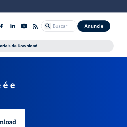
Anuncie
eriais de Download
 é e
wnload