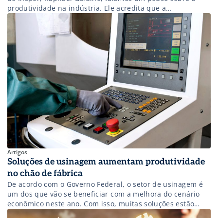
produtividade na indústria. Ele acredita que a
produtividade em suas diversas formas de ser definida
está intimamente ligada com a competitividade: ela é a
razão entre a quantidade de recursos que você utiliza
para fazer alguma coisa e […]
Artigos
Soluções de usinagem aumentam produtividade
no chão de fábrica
De acordo com o Governo Federal, o setor de usinagem é
um dos que vão se beneficiar com a melhora do cenário
econômico neste ano. Com isso, muitas soluções estão
sendo lançadas a fim de aumentar a fomentação de