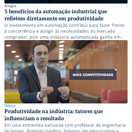
Artigos
5 benefícios da automação industrial que
refletem diretamente em produtividade
O investimento em automação contribui para fazer frente
à concorrência e atingir às necessidades do mercado
comprador, pois uma indústria automatizada ganha em
produtividade, tecnologia e valor agregado. Essa série de
benefícios alcança empresas de todos os portes e
segmentos. Como a automação industrial impacta a
produtividade? Um sistema de automação verifica seu
próprio funcionamento, […]
Vídeos
Produtividade na indústria: fatores que
influenciam o resultado
Em uma entrevista exclusiva com professor de engenharia
do Insper, Raphael Galdino, falamos um pouco sobre a