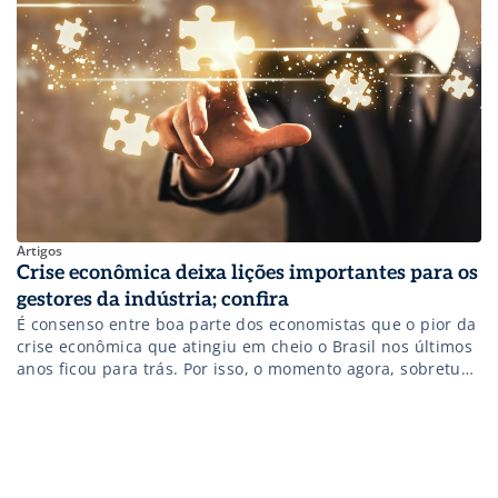
negócios. Muitas delas, inclusive, estão sendo
apresentadas na FEIMEC – Feira Internacional de
Máquinas e Equipamentos, […]
Artigos
Crise econômica deixa lições importantes para os
gestores da indústria; confira
É consenso entre boa parte dos economistas que o pior da
crise econômica que atingiu em cheio o Brasil nos últimos
anos ficou para trás. Por isso, o momento agora, sobretudo
para a indústria que representa uma fatia importante da
economia brasileira, é de reflexão sobre as lições que
ficaram. Afinal, as crises – inerentes aos […]