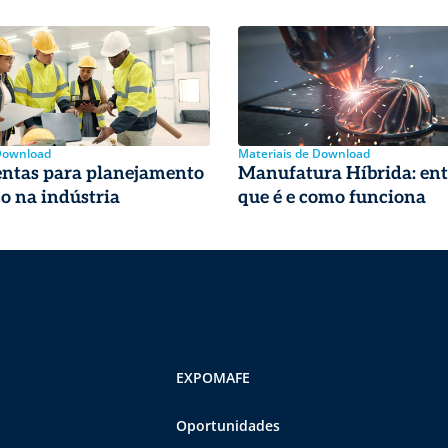
 Download
Materiais de Download
entas para planejamento
Manufatura Híbrida: en
co na indústria
que é e como funciona
EXPOMAFE
Oportunidades