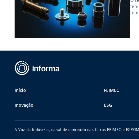
O t
tem
tem
des
med
Início
FEIMEC
Inovação
ESG
A Voz da Indústria, canal de conteúdo das feiras FEIMEC e EXPO