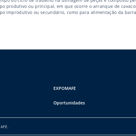
empo do ciclo de trabalho na usinagem de peças é composto pe
po produtivo ou principal, em que ocorre o arranque de cavaco
po improdutivo ou secundário, como para alimentação da barra
carga de peças pré-formadas (blanks), troca de estação porta-f
ição em processo, entre outros. O tempo […]
EXPOMAFE
Oportunidades
MAFE.