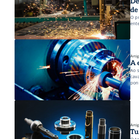
De
de
O p
ent
Arti
A 
Ao 
cav
pon
res
tec
des
Arti
Tu