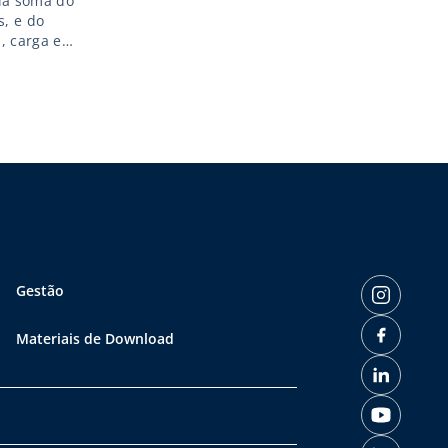
la soma do
s, e do
, carga e
erramenta,
Gestão
Materiais de Download