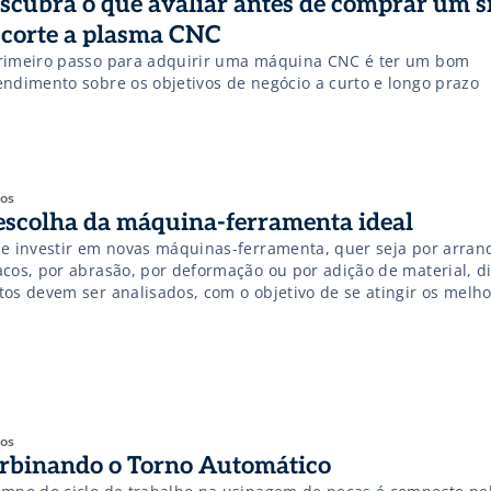
scubra o que avaliar antes de comprar um s
 corte a plasma CNC
rimeiro passo para adquirir uma máquina CNC é ter um bom
endimento sobre os objetivos de negócio a curto e longo prazo
gos
escolha da máquina-ferramenta ideal
se investir em novas máquinas-ferramenta, quer seja por arran
acos, por abrasão, por deformação ou por adição de material, d
tos devem ser analisados, com o objetivo de se atingir os melh
ultados técnicos e econômicos. Hoje em dia, com a rápida evolu
nológica, existem inúmeros tipos e conceitos de máquinas-ferr
de as […]
gos
rbinando o Torno Automático