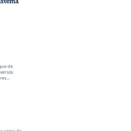
istema
que de
iversos
ores
ção
amenta,