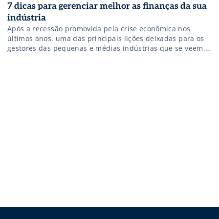
7 dicas para gerenciar melhor as finanças da sua
indústria
Após a recessão promovida pela crise econômica nos
últimos anos, uma das principais lições deixadas para os
gestores das pequenas e médias indústrias que se veem,
agora, diante de um horizonte de recuperação é a
necessidade de reorganizar a “casa”, mantendo o controle
das finanças em dia. E o primeiro passo para gerenciar
melhor as […]