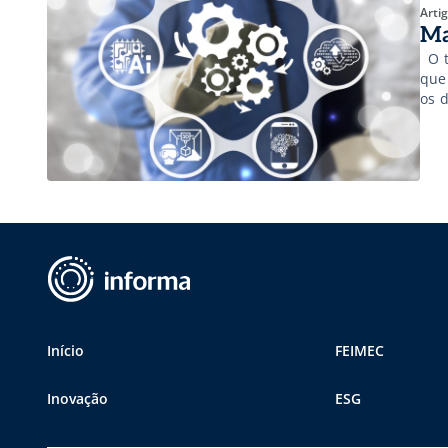
Arti
Ma
O t
que
os 
div
con
Início
FEIMEC
Inovação
ESG