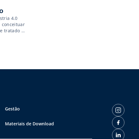
o
tria 4.0
 conceituar
e tratado e
 Estes
as de […]
Gestão
Materiais de Download