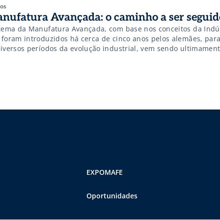
gos
nufatura Avançada: o caminho a ser seguid
ema da Manufatura Avançada, com base nos conceitos da Indús
 foram introduzidos há cerca de cinco anos pelos alemães, para
diversos períodos da evolução industrial, vem sendo ultimament
ulgado fartamente através das academias e das mídias técnicas.
ceitos têm sido aplicados, principalmente, por grandes empres
EXPOMAFE
Oportunidades