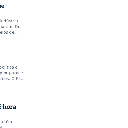
se
indústria
charam. Do
elos de
unidade de
olítica e
pior parece
riais. O PIB
 […]
é hora
ra têm
l.