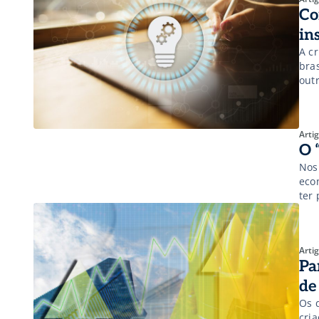
Co
in
A c
bra
out
ges
pass
Arti
O 
Nos
eco
ter 
(Pro
Arti
Pa
de
Os 
cri