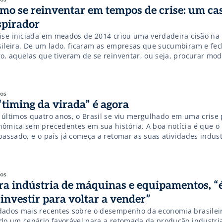
mo se reinventar em tempos de crise: um ca
spirador
rise iniciada em meados de 2014 criou uma verdadeira cisão na 
sileira. De um lado, ficaram as empresas que sucumbiram e fe
ro, aquelas que tiveram de se reinventar, ou seja, procurar mod
tão que se adaptassem à nova realidade e lhes dessem a oport
ar pela crise com relativo […]
gos
“timing da virada” é agora
 últimos quatro anos, o Brasil se viu mergulhado em uma crise p
nômica sem precedentes em sua história. A boa notícia é que o 
passado, e o país já começa a retomar as suas atividades indust
duto Interno Bruto) deve manter-se positivo até o fim de 2017 –
gos
ra indústria de máquinas e equipamentos, “
 investir para voltar a vender”
dados mais recentes sobre o desempenho da economia brasilei
ado um cenário favorável para a retomada da produção industria