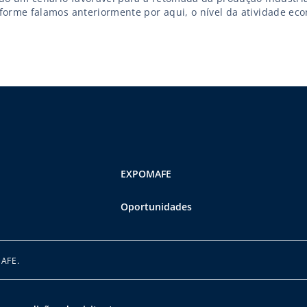
forme falamos anteriormente por aqui, o nível da atividade ec
istrado em agosto deste ano subiu 1,64% em relação ao mesmo 
, e a expectativa é de que o PIB (Produto Interno Bruto) […]
EXPOMAFE
Oportunidades
MAFE.