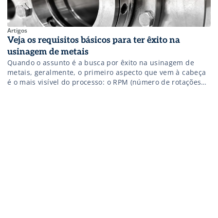
Artigos
Veja os requisitos básicos para ter êxito na
usinagem de metais
Quando o assunto é a busca por êxito na usinagem de
metais, geralmente, o primeiro aspecto que vem à cabeça
é o mais visível do processo: o RPM (número de rotações
por minuto) que a máquina proporciona. Contudo, há
outros fatores que devem ser observados e que, por vezes,
ficam esquecidos ou em segundo plano. No caso […]