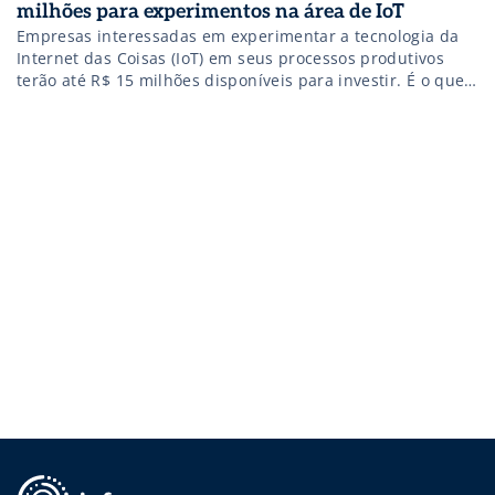
milhões para experimentos na área de IoT
Empresas interessadas em experimentar a tecnologia da
Internet das Coisas (IoT) em seus processos produtivos
terão até R$ 15 milhões disponíveis para investir. É o que
prometem a EMBRAPII (Empresa Brasileira de Pesquisa e
Inovação Industrial), o SENAI (Serviço Nacional de
Aprendizagem Industrial) e o BNDES (Banco Nacional de
Desenvolvimento Econômico e Social). Os três […]