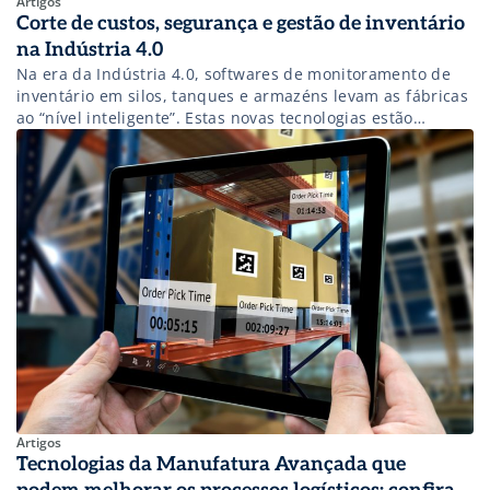
Artigos
Corte de custos, segurança e gestão de inventário
na Indústria 4.0
Na era da Indústria 4.0, softwares de monitoramento de
inventário em silos, tanques e armazéns levam as fábricas
ao “nível inteligente”. Estas novas tecnologias estão
cortando custos e trazendo a oportunidade de
automatização de processos para aumento de
produtividade de forma fácil e rápida. Historicamente,
temos nos deparado com a necessidade de adivinhações,
planilhas maciças, […]
Artigos
Tecnologias da Manufatura Avançada que