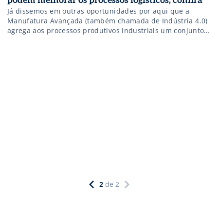
podem melhorar os processos logísticos; confira
Já dissemos em outras oportunidades por aqui que a
Manufatura Avançada (também chamada de Indústria 4.0)
agrega aos processos produtivos industriais um conjunto
de tecnologias que devem tornar os parques fabris mais
inteligentes, eficientes e personalizados, além
de beneficiar diretamente os processos logísticos das
empresas. Manufatura Avançada para logística Em um
modelo tradicional de indústria, a produção, […]
2
de
2