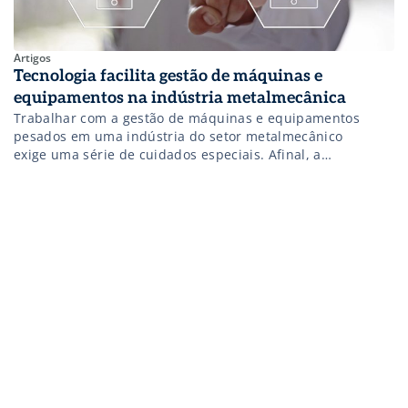
Artigos
Tecnologia facilita gestão de máquinas e
equipamentos na indústria metalmecânica
Trabalhar com a gestão de máquinas e equipamentos
pesados em uma indústria do setor metalmecânico
exige uma série de cuidados especiais. Afinal, a
possibilidade de algum item importante do chão de
fábrica apresentar defeito e comprometer todo o
andamento da produção é constante, ainda mais se
considerarmos a idade média do parque fabril brasileiro
que gira em torno de 20 anos. […]