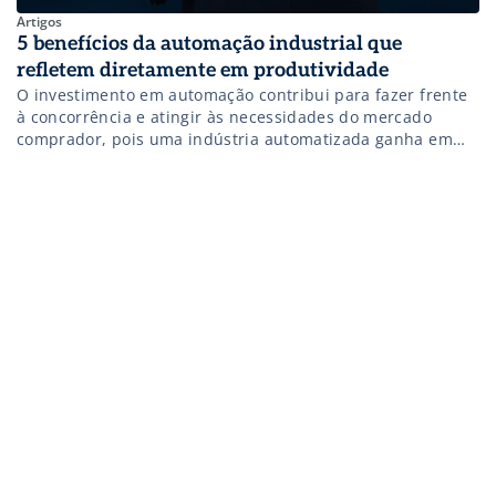
Artigos
5 benefícios da automação industrial que
refletem diretamente em produtividade
O investimento em automação contribui para fazer frente
à concorrência e atingir às necessidades do mercado
comprador, pois uma indústria automatizada ganha em
produtividade, tecnologia e valor agregado. Essa série de
benefícios alcança empresas de todos os portes e
segmentos. Como a automação industrial impacta a
produtividade? Um sistema de automação verifica seu
próprio funcionamento, […]