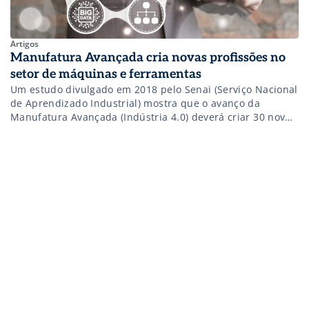
Artigos
Manufatura Avançada cria novas profissões no
setor de máquinas e ferramentas
Um estudo divulgado em 2018 pelo Senai (Serviço Nacional
de Aprendizado Industrial) mostra que o avanço da
Manufatura Avançada (Indústria 4.0) deverá criar 30 novas
profissões em oito áreas nos próximos anos. E entre os
segmentos beneficiados está o setor de máquinas e
ferramentas. “Para o desenvolvimento do estudo,
escolhemos alguns setores que teriam algum impacto com
[…]