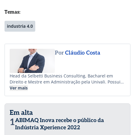
Temas:
industria 4.0
Por
Cláudio Costa
Head da Selbetti Business Consulting, Bacharel em
Direito e Mestre em Administração pela Univali. Possui
mais de 25 anos de experiência profissional
Ver mais
participando em projetos de Consultoria Empresarial
com Planejamento Estratégico, Gestão de Projetos,
Gestão de Processos e Mudanças Organizacionais.
Em alta
1
ABIMAQ Inova recebe o público da
Indústria Xperience 2022