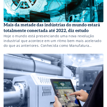
Mais da metade das indústrias do mundo estará
totalmente conectada até 2022, diz estudo
Hoje o mundo está presenciando uma nova revolução
industrial que acontece em um ritmo bem mais acelerado
do que as anteriores. Conhecida como Manufatura
Avançada – e também chamada de Indústria 4.0 e Smart
Factory –, ela é fundamentada pela conversão de diversas
tecnologias pré-existentes no mercado, adaptadas às
máquinas e aos equipamentos industriais. No […]