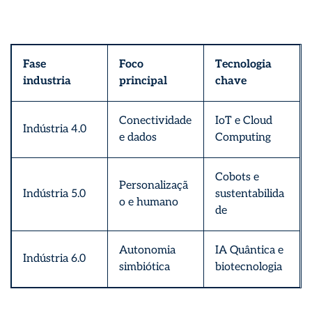
Fase
Foco
Tecnologia
industria
principal
chave
Conectividade
IoT e Cloud
Indústria 4.0
e dados
Computing
Cobots e
Personalizaçã
Indústria 5.0
sustentabilida
o e humano
de
Autonomia
IA Quântica e
Indústria 6.0
simbiótica
biotecnologia